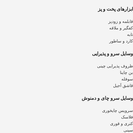
ابزارهای پخت و پز
قابلمه و زودپز
کفگیر و ملاقه
تابه
کارد و ساطور
وسایل سرو و پذیرایی
ظروف پذیرایی چینی
بن چاینا
سوفله
قاشق آجیل
وسایل سرو چای و دمنوش
سرویس چایخوری
فلاسک
کتری و قوری
سینی