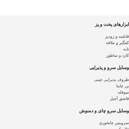
ابزارهای پخت و پز
قابلمه و زودپز
کفگیر و ملاقه
تابه
کارد و ساطور
وسایل سرو و پذیرایی
ظروف پذیرایی چینی
بن چاینا
سوفله
قاشق آجیل
وسایل سرو چای و دمنوش
سرویس چایخوری