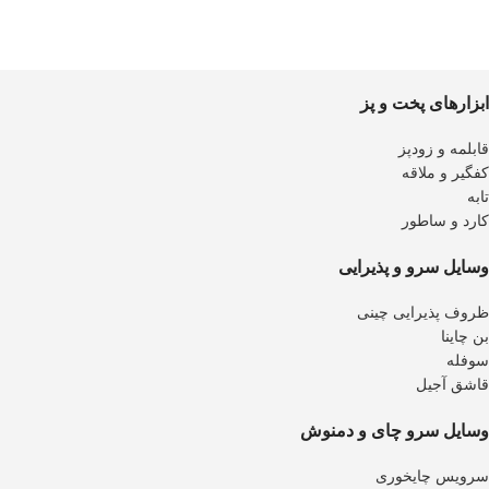
ابزارهای پخت و پز
قابلمه و زودپز
کفگیر و ملاقه
تابه
کارد و ساطور
وسایل سرو و پذیرایی
ظروف پذیرایی چینی
بن چاینا
سوفله
قاشق آجیل
وسایل سرو چای و دمنوش
سرویس چایخوری