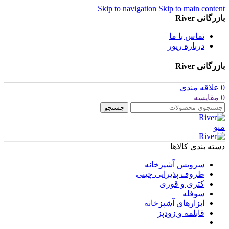
Skip to navigation
Skip to main content
بازرگانی River
تماس با ما
درباره ریور
بازرگانی River
0
علاقه مندی
0
مقایسه
جستجو
منو
دسته بندی کالاها
سرویس آشپزخانه
ظروف پذیرایی چینی
کتری و قوری
سوفله
ابزارهای آشپزخانه
قابلمه و زودپز