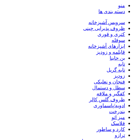
منو
دسته بندی ها
سرویس آشپزخانه
ظروف پذیرایی چینی
کتری و قوری
سوفله
ابزارهای آشپزخانه
قابلمه و زودپز
بن چاینا
تابه
تابه گریل
زودپز
فنجان و نعلبکی
سطل و دستمال
کفگیر و ملاقه
ظروف گلس کالر
ادویه/پاسماوری
بندرخت
میز اتو
فلاسک
کارد و ساطور
ترازو