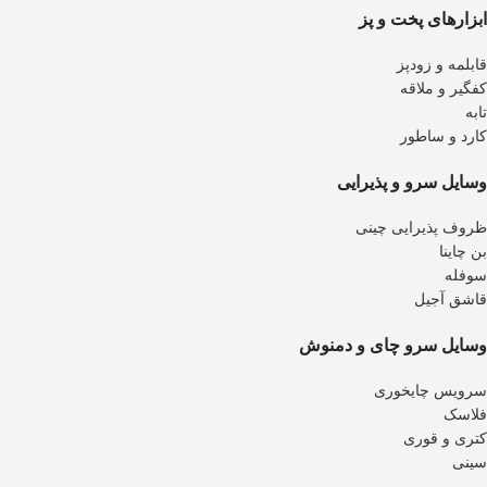
ابزارهای پخت و پز
قابلمه و زودپز
کفگیر و ملاقه
تابه
کارد و ساطور
وسایل سرو و پذیرایی
ظروف پذیرایی چینی
بن چاینا
سوفله
قاشق آجیل
وسایل سرو چای و دمنوش
سرویس چایخوری
فلاسک
کتری و قوری
سینی