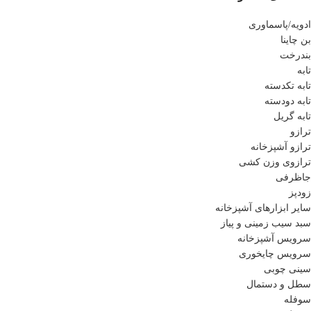
ادویه/پاسماوری
بن چاینا
بندرخت
تابه
تابه تکدسته
تابه دودسته
تابه گریل
ترازو
ترازو آشپزخانه
ترازوی وزن کشی
جاظرفی
زودپز
سایر ابزارهای آشپزخانه
سبد سیب زمینی و پیاز
سرویس آشپزخانه
سرویس چایخوری
سینی چوبی
سطل و دستمال
سوفله